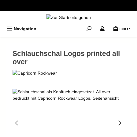
alt springen
Navigation
0,00 €*
Schlauchschal Logos printed all
over
Bildergalerie überspringen